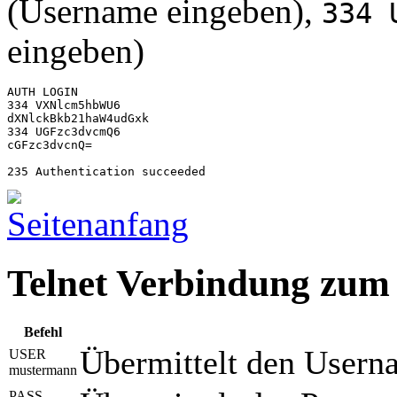
(Username eingeben),
334 
eingeben)
AUTH LOGIN

334 VXNlcm5hbWU6

dXNlckBkb21haW4udGxk

334 UGFzc3dvcmQ6

cGFzc3dvcnQ=

235 Authentication succeeded
Telnet Verbindung zum
Befehl
Übermittelt den Usern
USER
mustermann
PASS