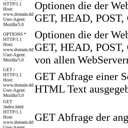
Optionen die der Web
HTTP/1.1
Host:
www.domain.tld
GET, HEAD, POST,
User-Agent:
Mozilla/5.0
Optionen die der Web
OPTIONS *
HTTP/1.1
GET, HEAD, POST, O
Host:
www.domain.tld
User-Agent:
von allen WebServern
Mozilla/5.0
GET /
GET Abfrage einer Sei
HTTP/1.1
Host:
www.domain.tld
HTML Text ausgegeb
User-Agent:
Mozilla/5.0
GET
/index.html
HTTP/1.1
GET Abfrage der an
Host:
www.domain.tld
User-Agent: