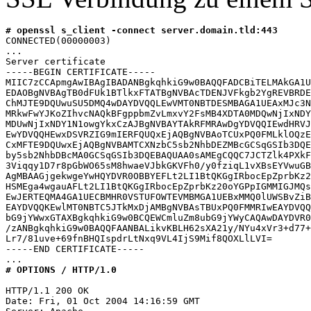
# openssl s_client -connect server.domain.tld:443
CONNECTED(00000003)

...

Server certificate

-----BEGIN CERTIFICATE-----

MIIC7zCCApmgAwIBAgIBADANBgkqhkiG9w0BAQQFADCBiTELMAkGA1U
EDAOBgNVBAgTB0dFUk1BTlkxFTATBgNVBAcTDENJVFkgb2YgREVBRDE
ChMJTE9DQUwuSU5DMQ4wDAYDVQQLEwVMT0NBTDESMBAGA1UEAxMJc3N
MRkwFwYJKoZIhvcNAQkBFgppbmZvLmxvY2FsMB4XDTA0MDQwNjIxNDY
MDUwNjIxNDY1N1owgYkxCzAJBgNVBAYTAkRFMRAwDgYDVQQIEwdHRVJ
EwYDVQQHEwxDSVRZIG9mIERFQUQxEjAQBgNVBAoTCUxPQ0FMLklOQzE
CxMFTE9DQUwxEjAQBgNVBAMTCXNzbC5sb2NhbDEZMBcGCSqGSIb3DQE
by5sb2NhbDBcMA0GCSqGSIb3DQEBAQUAA0sAMEgCQQC7JCTZlk4PXkF
3Viqqy1D7r8pGbWO65sM8hwaeVJbkGKVFh0/y0fziqL1vXBsEYVwuGB
AgMBAAGjgekwgeYwHQYDVR0OBBYEFLt2LI1BtQKGgIRbocEpZprbKz2
HSMEga4wgauAFLt2LI1BtQKGgIRbocEpZprbKz20oYGPpIGMMIGJMQs
EwJERTEQMA4GA1UECBMHR0VSTUFOWTEVMBMGA1UEBxMMQ0lUWSBvZiB
EAYDVQQKEwlMT0NBTC5JTkMxDjAMBgNVBAsTBUxPQ0FMMRIwEAYDVQQ
bG9jYWwxGTAXBgkqhkiG9w0BCQEWCmluZm8ubG9jYWyCAQAwDAYDVR0
/zANBgkqhkiG9w0BAQQFAANBALikvKBLH62sXA21y/NYu4xVr3+d77+
Lr7/81uve+69fnBHQIspdrLtNxq9VL4IjS9Mif8QOXLlLVI=

-----END CERTIFICATE-----

# OPTIONS / HTTP/1.0
HTTP/1.1 200 OK

Date: Fri, 01 Oct 2004 14:16:59 GMT
