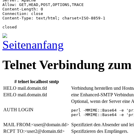
Server: Apache

Allow: GET,HEAD,POST,OPTIONS,TRACE

Content-Length: 0

Connection: close

Content-Type: text/html; charset=ISO-8859-1

Telnet Verbindung zu
# telnet localhost smtp
HELO mail.domain.tld
Verbindung herstellen und Hostn
EHLO mail.domain.tld
eine Enhanced-SMTP Verbindung 
Optional, wenn der Server eine 
AUTH LOGIN
perl -MMIME::Base64 -e 'pr
perl -MMIME::Base64 -e 'pr
MAIL FROM:<user@domain.tld>
Spezifiziert den Absender und le
RCPT TO:<user2@domain.tld>
Spezifizieren des Empfängers.