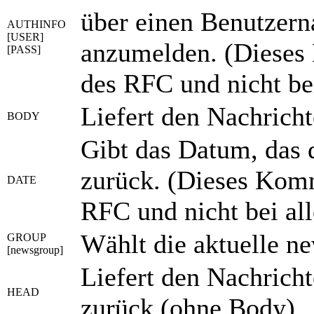
über einen Benutzer
AUTHINFO
[USER]
anzumelden. (Dieses 
[PASS]
des RFC und nicht bei
Liefert den Nachricht
BODY
Gibt das Datum, das 
zurück. (Dieses Komm
DATE
RFC und nicht bei al
Wählt die aktuelle n
GROUP
[newsgroup]
Liefert den Nachrich
HEAD
zurück (ohne Body).