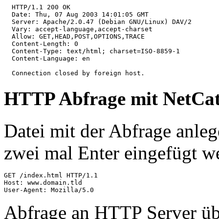
  HTTP/1.1 200 OK

  Date: Thu, 07 Aug 2003 14:01:05 GMT

  Server: Apache/2.0.47 (Debian GNU/Linux) DAV/2

  Vary: accept-language,accept-charset

  Allow: GET,HEAD,POST,OPTIONS,TRACE

  Content-Length: 0

  Content-Type: text/html; charset=ISO-8859-1

  Content-Language: en

  Connection closed by foreign host.
HTTP Abfrage mit NetCa
Datei mit der Abfrage anle
zwei mal Enter eingefügt w
GET /index.html HTTP/1.1

Host: www.domain.tld

User-Agent: Mozilla/5.0
Abfrage an HTTP Server ü