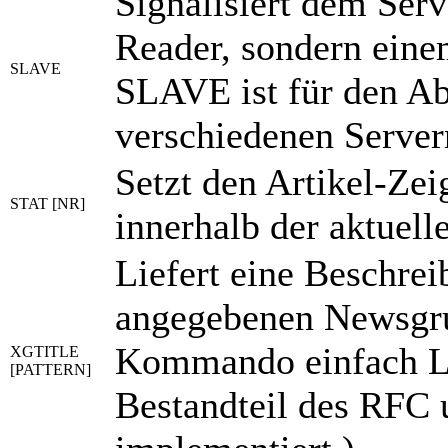
Signalisiert dem Serv
Reader, sondern einem
SLAVE
SLAVE ist für den A
verschiedenen Server
Setzt den Artikel-Zei
STAT [NR]
innerhalb der aktuel
Liefert eine Beschr
angegebenen Newsgrup
Kommando einfach LI
XGTITLE
[PATTERN]
Bestandteil des RFC u