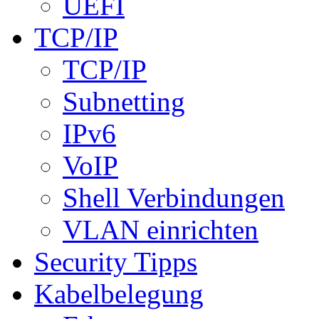
UEFI
TCP/IP
TCP/IP
Subnetting
IPv6
VoIP
Shell Verbindungen
VLAN einrichten
Security Tipps
Kabelbelegung