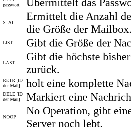
Übermittelt das Passw
passwort
Ermittelt die Anzahl d
STAT
die Größe der Mailbox
Gibt die Größe der Nac
LIST
Gibt die höchste bishe
LAST
zurück.
holt eine komplette Na
RETR [ID
der Mail]
Markiert eine Nachricht
DELE [ID
der Mail]
No Operation, gibt eine
NOOP
Server noch lebt.