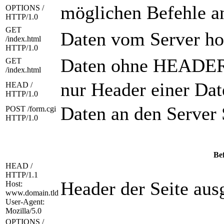
möglichen Befehle a
OPTIONS /
HTTP/1.0
GET
Daten vom Server ho
/index.html
HTTP/1.0
Daten ohne HEADER
GET
/index.html
nur Header einer Dat
HEAD /
HTTP/1.0
Daten an den Server
POST /form.cgi
HTTP/1.0
Be
HEAD /
HTTP/1.1
Header der Seite aus
Host:
www.domain.tld
User-Agent:
Mozilla/5.0
OPTIONS /