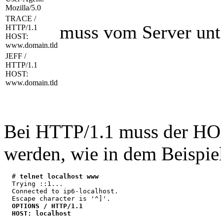
Mozilla/5.0
TRACE /
muss vom Server unt
HTTP/1.1
HOST:
www.domain.tld
JEFF /
HTTP/1.1
HOST:
www.domain.tld
Bei HTTP/1.1 muss der HO
werden, wie in dem Beispiel
  # 
telnet localhost www
  Trying ::1...

  Connected to ip6-localhost.

  Escape character is '^]'.

OPTIONS / HTTP/1.1
HOST: localhost