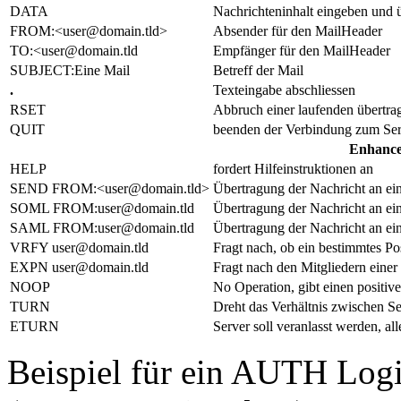
DATA
Nachrichteninhalt eingeben und 
FROM:<user@domain.tld>
Absender für den MailHeader
TO:<user@domain.tld
Empfänger für den MailHeader
SUBJECT:Eine Mail
Betreff der Mail
.
Texteingabe abschliessen
RSET
Abbruch einer laufenden übertra
QUIT
beenden der Verbindung zum Ser
Enhance
HELP
fordert Hilfeinstruktionen an
SEND FROM:<user@domain.tld>
Übertragung der Nachricht an ei
SOML FROM:user@domain.tld
Übertragung der Nachricht an e
SAML FROM:user@domain.tld
Übertragung der Nachricht an 
VRFY user@domain.tld
Fragt nach, ob ein bestimmtes Pos
EXPN user@domain.tld
Fragt nach den Mitgliedern einer 
NOOP
No Operation, gibt einen positive
TURN
Dreht das Verhältnis zwischen Se
ETURN
Server soll veranlasst werden, al
Beispiel für ein AUTH Log