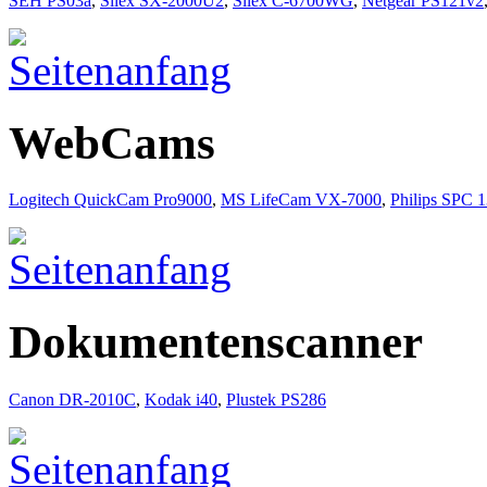
SEH PS03a
,
Silex SX-2000U2
,
Silex C-6700WG
,
Netgear PS121v2
WebCams
Logitech QuickCam Pro9000
,
MS LifeCam VX-7000
,
Philips SPC
Dokumentenscanner
Canon DR-2010C
,
Kodak i40
,
Plustek PS286