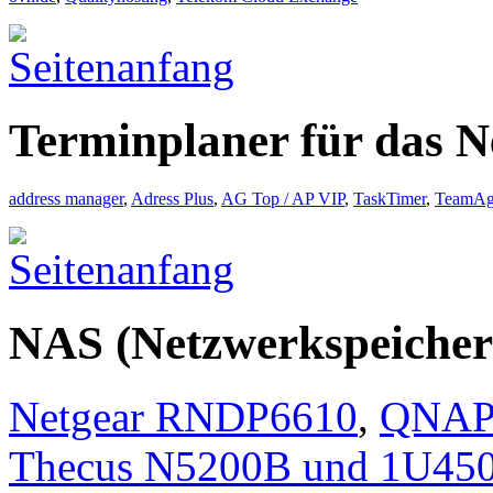
Terminplaner für das 
address manager
,
Adress Plus
,
AG Top / AP VIP
,
TaskTimer
,
TeamAg
NAS (Netzwerkspeicher
Netgear RNDP6610
,
QNAP 
Thecus N5200B und 1U45