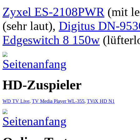
Zyxel ES-2108PWR
(mit l
(sehr laut),
Digitus DN-953
Edgeswitch 8 150w
(lüfterl
HD-Zuspieler
WD TV Live
,
TV Media Player WL-355
,
TViX HD N1