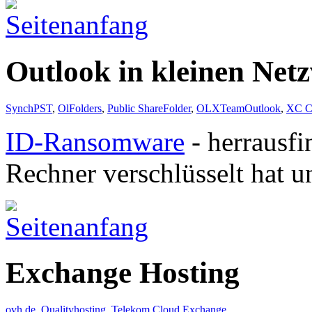
Outlook in kleinen Net
SynchPST
,
OlFolders
,
Public ShareFolder
,
OLXTeamOutlook
,
XC C
ID-Ransomware
- herrausf
Rechner verschlüsselt hat u
Exchange Hosting
ovh.de
,
Qualityhosting
,
Telekom Cloud Exchange