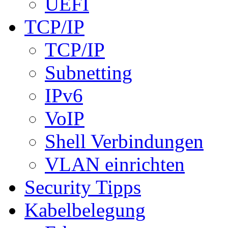
UEFI
TCP/IP
TCP/IP
Subnetting
IPv6
VoIP
Shell Verbindungen
VLAN einrichten
Security Tipps
Kabelbelegung