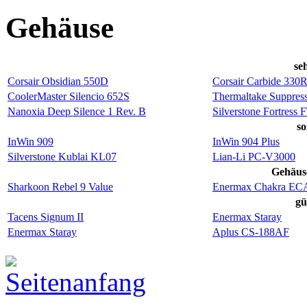
Gehäuse
se
Corsair Obsidian 550D
Corsair Carbide 330
CoolerMaster Silencio 652S
Thermaltake Suppress
Nanoxia Deep Silence 1 Rev. B
Silverstone Fortress 
so
InWin 909
InWin 904 Plus
Silverstone Kublai KL07
Lian-Li PC-V3000
Gehäus
Sharkoon Rebel 9 Value
Enermax Chakra EC
gü
Tacens Signum II
Enermax Staray
Enermax Staray
Aplus CS-188AF