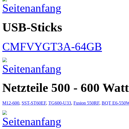
USB-Sticks
CMFVYGT3A-64GB
Netzteile 500 - 600 Watt
M12-600
,
SST-ST60EF
,
TG600-U33
,
Fusion 550RF
,
BQT E6-550