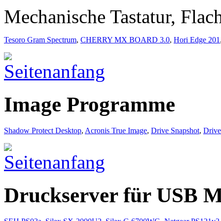
Mechanische Tastatur, Flac
Tesoro Gram Spectrum
,
CHERRY MX BOARD 3.0
,
Hori Edge 201
Image Programme
Shadow Protect Desktop
,
Acronis True Image
,
Drive Snapshot
,
Driv
Druckserver für USB M