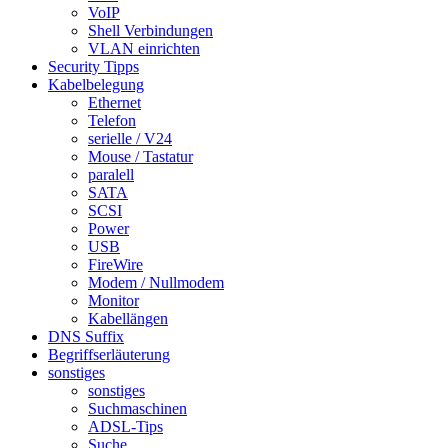
VoIP
Shell Verbindungen
VLAN einrichten
Security Tipps
Kabelbelegung
Ethernet
Telefon
serielle / V24
Mouse / Tastatur
paralell
SATA
SCSI
Power
USB
FireWire
Modem / Nullmodem
Monitor
Kabellängen
DNS Suffix
Begriffserläuterung
sonstiges
sonstiges
Suchmaschinen
ADSL-Tips
Suche