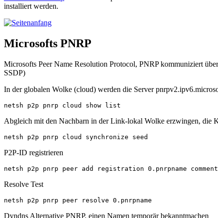
installiert werden.
Microsofts PNRP
Microsofts Peer Name Resolution Protocol, PNRP kommuniziert über
SSDP)
In der globalen Wolke (cloud) werden die Server pnrpv2.ipv6.microso
netsh p2p pnrp cloud show list
Abgleich mit den Nachbarn in der Link-lokal Wolke erzwingen, die 
netsh p2p pnrp cloud synchronize seed
P2P-ID registrieren
netsh p2p pnrp peer add registration 0.pnrpname comment
Resolve Test
netsh p2p pnrp peer resolve 0.pnrpname
Dyndns Alternative PNRP, einen Namen temporär bekanntmachen