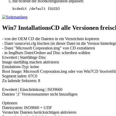
mit bcdedit die Bootkonfiguration anpassen
bcdedit /default {GUID}
Win7 InstallationsCD alle Versionen freisc
- von der OEM CD die Dateien in ein Verzeichnis kopieren
- Datei \source\ei.cfg löschen (in dieser Datei ist die Version hinterlegt
- Datei "Microsoft Corporation.img" von CD extrahieren
- in ImgBurn Datei/Ordner auf Disc schreiben wählen
Erweitert | Startfähige Disc
Image startfähig machen aktivieren
Emulations-Typ: keine
Boot Image: Microsoft Corporation.img oder von Win7CD \boot\etfs
Segment laden: 07C0
Zu ladende Sektoren: 8
Erweitert | Einschränkung | ISO9660
Dateien ';1' Versionsnummer nicht hinzufügen
Optionen
Dateisystem: ISO9660 + UDF
Versteckte Dateien berücksichtigen aktivieren