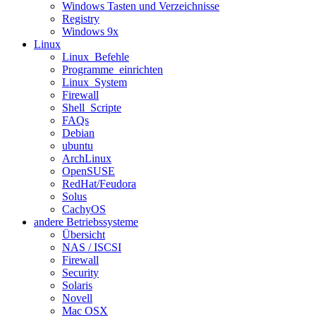
Windows Tasten und Verzeichnisse
Registry
Windows 9x
Linux
Linux_Befehle
Programme_einrichten
Linux_System
Firewall
Shell_Scripte
FAQs
Debian
ubuntu
ArchLinux
OpenSUSE
RedHat/Feudora
Solus
CachyOS
andere Betriebssysteme
Übersicht
NAS / ISCSI
Firewall
Security
Solaris
Novell
Mac OSX