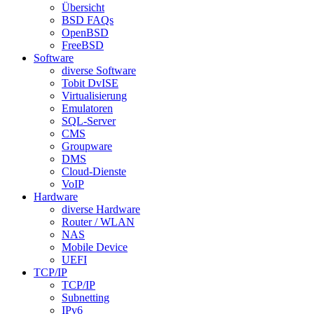
Übersicht
BSD FAQs
OpenBSD
FreeBSD
Software
diverse Software
Tobit DvISE
Virtualisierung
Emulatoren
SQL-Server
CMS
Groupware
DMS
Cloud-Dienste
VoIP
Hardware
diverse Hardware
Router / WLAN
NAS
Mobile Device
UEFI
TCP/IP
TCP/IP
Subnetting
IPv6