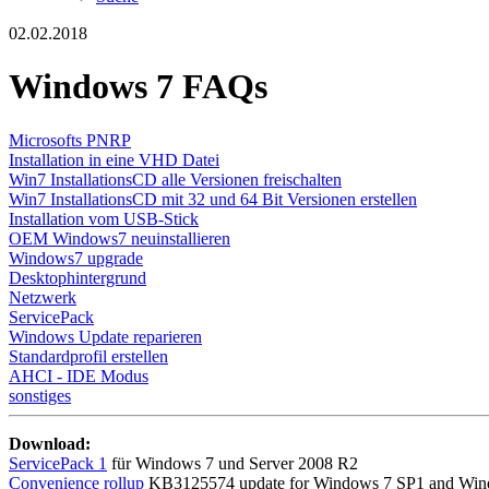
02.02.2018
Windows 7 FAQs
Microsofts PNRP
Installation in eine VHD Datei
Win7 InstallationsCD alle Versionen freischalten
Win7 InstallationsCD mit 32 und 64 Bit Versionen erstellen
Installation vom USB-Stick
OEM Windows7 neuinstallieren
Windows7 upgrade
Desktophintergrund
Netzwerk
ServicePack
Windows Update reparieren
Standardprofil erstellen
AHCI - IDE Modus
sonstiges
Download:
ServicePack 1
für Windows 7 und Server 2008 R2
Convenience rollup
KB3125574 update for Windows 7 SP1 and Window