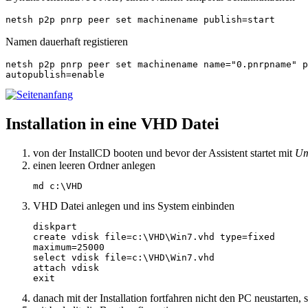
netsh p2p pnrp peer set machinename publish=start
Namen dauerhaft registieren
netsh p2p pnrp peer set machinename name="0.pnrpname" p
autopublish=enable
Installation in eine VHD Datei
von der InstallCD booten und bevor der Assistent startet mit
Um
einen leeren Ordner anlegen
md c:\VHD
VHD Datei anlegen und ins System einbinden
diskpart

create vdisk file=c:\VHD\Win7.vhd type=fixed

maximum=25000

select vdisk file=c:\VHD\Win7.vhd

attach vdisk

exit
danach mit der Installation fortfahren nicht den PC neustarten