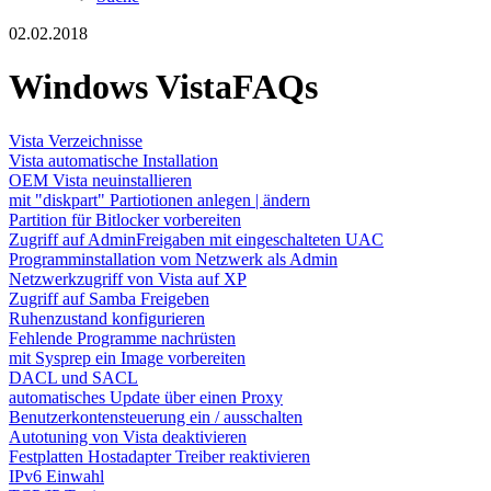
02.02.2018
Windows VistaFAQs
Vista Verzeichnisse
Vista automatische Installation
OEM Vista neuinstallieren
mit "diskpart" Partiotionen anlegen | ändern
Partition für Bitlocker vorbereiten
Zugriff auf AdminFreigaben mit eingeschalteten UAC
Programminstallation vom Netzwerk als Admin
Netzwerkzugriff von Vista auf XP
Zugriff auf Samba Freigeben
Ruhenzustand konfigurieren
Fehlende Programme nachrüsten
mit Sysprep ein Image vorbereiten
DACL und SACL
automatisches Update über einen Proxy
Benutzerkontensteuerung ein / ausschalten
Autotuning von Vista deaktivieren
Festplatten Hostadapter Treiber reaktivieren
IPv6 Einwahl