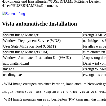
\Dokumente und Einstellungen\%USERNAME%\Eigene Dateien
\Users\%USERNAME%\Documents
Vista automatische Installation
System Image Manager
erzeugt XML Ant
Windows Deployment Service (WDS)
nachfolge des R
User State Migration Tool (USMT)
für alles was 
System Image Manager (SIM)
zum einrichten 
Windows Automated Installation Kit (WAIK)
Anpassung der
autounattend.xml
Datei wird von 
imageX
erzeugt WIM-Im
oscdimg.exe
erzeugt aus ei
- WIM Image erzeugen aus einer Partition, kann auch im Netzwerk ge
imagex /compress fast /capture c: c:\meinvista.wim "Mai
- WIM Image mounten um es zu bearbeiten (RW kann man das Image n