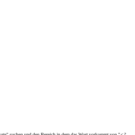
ate
" suchen und den Bereich in dem das Wort vorkommt von "
<?