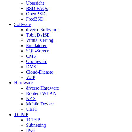
Übersicht
BSD FAQs
OpenBSD
FreeBSD
Software
diverse Software
Tobit DvISE
Virtualisierung
Emulatoren
SQL-Server
CMS
Groupware
DMS
Cloud-Dienste
VoIP
Hardware
diverse Hardware
Router / WLAN
NAS
Mobile Device
UEFI
TCP/IP
TCP/IP
Subnetting
IPv6