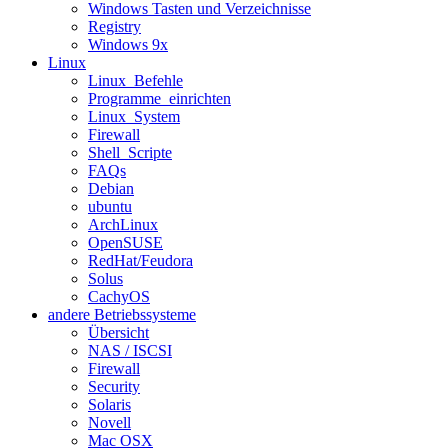
Windows Tasten und Verzeichnisse
Registry
Windows 9x
Linux
Linux_Befehle
Programme_einrichten
Linux_System
Firewall
Shell_Scripte
FAQs
Debian
ubuntu
ArchLinux
OpenSUSE
RedHat/Feudora
Solus
CachyOS
andere Betriebssysteme
Übersicht
NAS / ISCSI
Firewall
Security
Solaris
Novell
Mac OSX