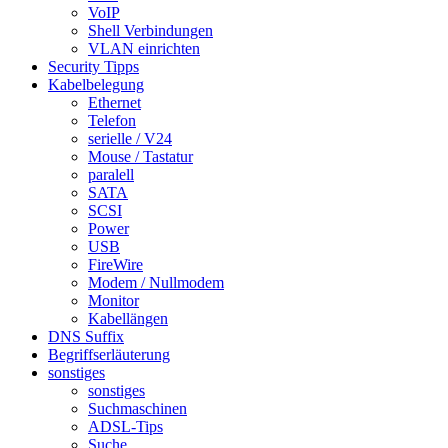
VoIP
Shell Verbindungen
VLAN einrichten
Security Tipps
Kabelbelegung
Ethernet
Telefon
serielle / V24
Mouse / Tastatur
paralell
SATA
SCSI
Power
USB
FireWire
Modem / Nullmodem
Monitor
Kabellängen
DNS Suffix
Begriffserläuterung
sonstiges
sonstiges
Suchmaschinen
ADSL-Tips
Suche