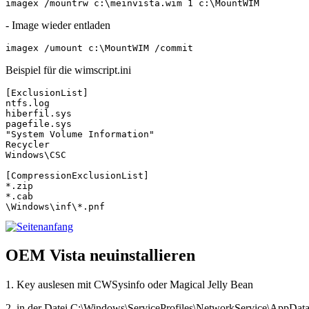
imagex /mountrw c:\meinvista.wim 1 c:\MountWIM
- Image wieder entladen
imagex /umount c:\MountWIM /commit
Beispiel für die wimscript.ini
[ExclusionList]

ntfs.log

hiberfil.sys

pagefile.sys

"System Volume Information"

Recycler

Windows\CSC

[CompressionExclusionList]

*.zip

*.cab

OEM Vista neuinstallieren
1. Key auslesen mit CWSysinfo oder Magical Jelly Bean
2. in der Datei C:\Windows\ServiceProfiles\NetworkService\AppData