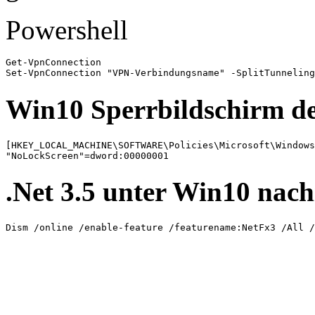
Powershell
Get-VpnConnection

Set-VpnConnection "VPN-Verbindungsname" -SplitTunneling
Win10 Sperrbildschirm de
[HKEY_LOCAL_MACHINE\SOFTWARE\Policies\Microsoft\Windows
"NoLockScreen"=dword:00000001
.Net 3.5 unter Win10 nachi
Dism /online /enable-feature /featurename:NetFx3 /All 