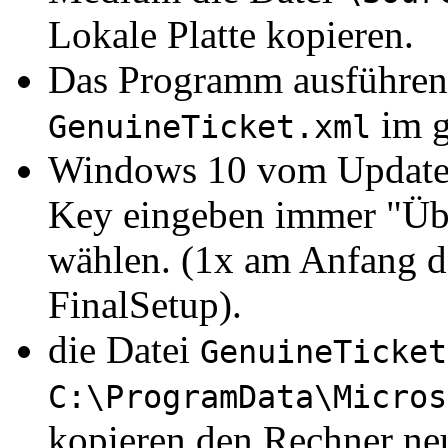
Lokale Platte kopieren.
Das Programm ausführen, 
im g
GenuineTicket.xml
Windows 10 vom Update M
Key eingeben immer "Über
wählen. (1x am Anfang de
FinalSetup).
die Datei
GenuineTicket
C:\ProgramData\Micros
kopieren den Rechner neu