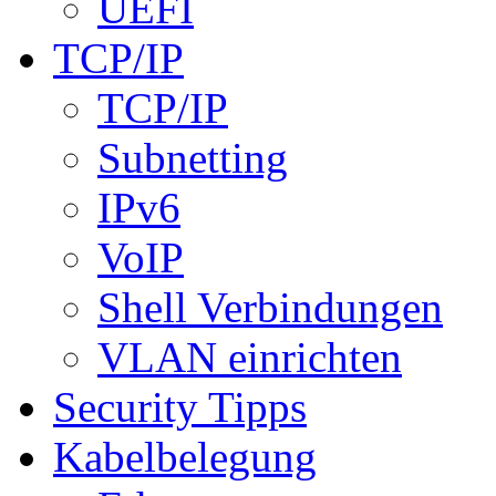
UEFI
TCP/IP
TCP/IP
Subnetting
IPv6
VoIP
Shell Verbindungen
VLAN einrichten
Security Tipps
Kabelbelegung