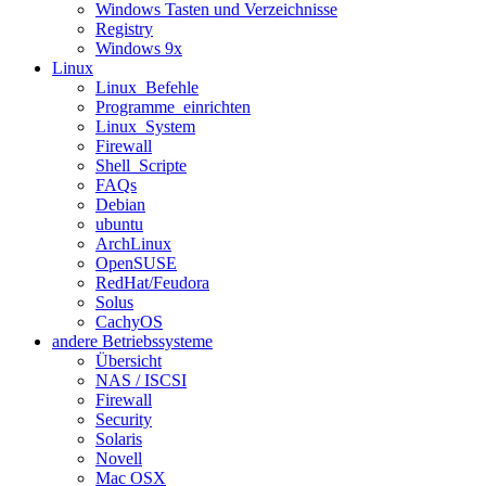
Windows Tasten und Verzeichnisse
Registry
Windows 9x
Linux
Linux_Befehle
Programme_einrichten
Linux_System
Firewall
Shell_Scripte
FAQs
Debian
ubuntu
ArchLinux
OpenSUSE
RedHat/Feudora
Solus
CachyOS
andere Betriebssysteme
Übersicht
NAS / ISCSI
Firewall
Security
Solaris
Novell
Mac OSX