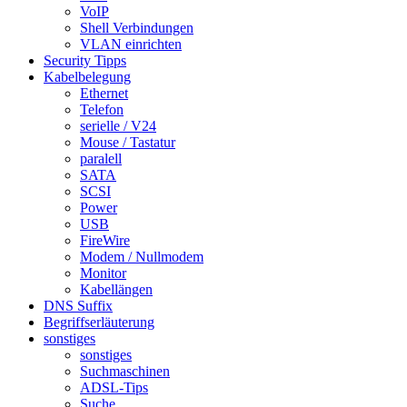
VoIP
Shell Verbindungen
VLAN einrichten
Security Tipps
Kabelbelegung
Ethernet
Telefon
serielle / V24
Mouse / Tastatur
paralell
SATA
SCSI
Power
USB
FireWire
Modem / Nullmodem
Monitor
Kabellängen
DNS Suffix
Begriffserläuterung
sonstiges
sonstiges
Suchmaschinen
ADSL-Tips
Suche