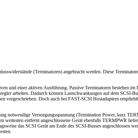
lusswiderstände (Terminatoren) angebracht werden. Diese Terminatoren
siven und einer aktiven Ausführung. Passive Terminatoren bestehen im
ngsregler arbeiten. Dadurch können Lastschwankungen auf dem SCSI
ionen vorgeschrieben. Doch auch bei FAST-SCSI Hostadaptern empfiehlt
ung notwendige Versorgungsspannung (Termination Power, kurz TERMPW
er am weitesten entfernt angeschlossene Gerät ebenfalls TERMPWR li
zugsweise das SCSI Gerät am Ende des SCSI-Busses angeschlossen werd
esten.